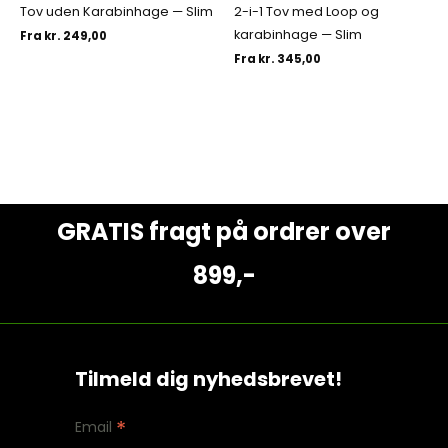
Tov uden Karabinhage — Slim
2-i-1 Tov med Loop og
karabinhage — Slim
Fra
kr.
249,00
Fra
kr.
345,00
GRATIS fragt på ordrer over
899,-
Tilmeld dig nyhedsbrevet!
*
Email