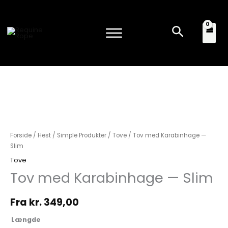
Gå
til
Søg
indholdet
Tov
med
Forside
/
Hest
/
Simple Produkter
/
Tove
/ Tov med Karabinhage —
Karabinhage
Slim
—
Tove
Slim
Tov med Karabinhage — Slim
antal
Fra
kr.
349,00
Længde