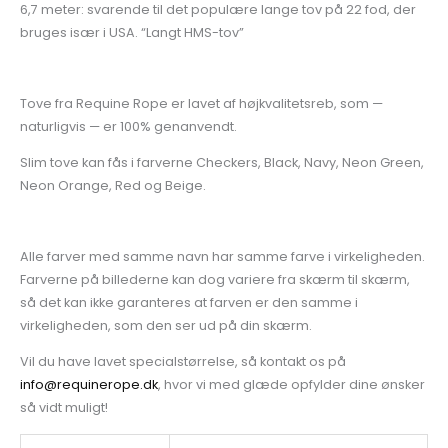
6,7 meter: svarende til det populære lange tov på 22 fod, der
bruges især i USA. “Langt HMS-tov”
Tove fra Requine Rope er lavet af højkvalitetsreb, som —
naturligvis — er 100% genanvendt.
Slim tove kan fås i farverne Checkers, Black, Navy, Neon Green,
Neon Orange, Red og Beige.
Alle farver med samme navn har samme farve i virkeligheden.
Farverne på billederne kan dog variere fra skærm til skærm,
så det kan ikke garanteres at farven er den samme i
virkeligheden, som den ser ud på din skærm.
Vil du have lavet specialstørrelse, så kontakt os på
info@requinerope.dk
, hvor vi med glæde opfylder dine ønsker
så vidt muligt!