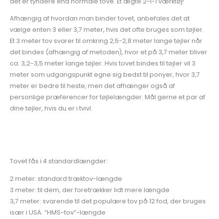
det er tyndere end normale tove. Et ægte 2-i-1 værktøj!
Afhængig af hvordan man binder tovet, anbefales det at
vælge enten 3 eller 3,7 meter, hvis det ofte bruges som tøjler.
Et 3 meter tov svarer til omkring 2,5-2,8 meter lange tøjler når
det bindes (afhængig af metoden), hvor et på 3,7 meter bliver
ca. 3,2-3,5 meter lange tøjler. Hvis tovet bindes til tøjler vil 3
meter som udgangspunkt egne sig bedst til ponyer, hvor 3,7
meter er bedre til heste, men det afhænger også af
personlige præferencer for tøjlelængder. Mål gerne et par af
dine tøjler, hvis du er i tvivl.
Tovet fås i 4 standardlængder:
2 meter: standard træktov-længde
3 meter: til dem, der foretrækker lidt mere længde
3,7 meter: svarende til det populære tov på 12 fod, der bruges
især i USA. “HMS-tov”-længde