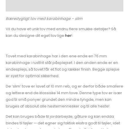
Yderligere information
Bæredygtigt tov med karabinhage – slim
Vil du have et unik tov med endnu flere smukke detaljer? Så
kan du designe dit eget tov lige
her
!
Tovet med karabinhage har i den ene ende en 76 mm
karabinhage i rustfrit stål påsplejset. I den anden ende er en
endesplejs, så tovet får et flot og lækker finish. Begge splejse
er syet for optimal sikkerhed.
De ‘slim’ tove er lavet af 10 mm reb, og er derfor både smallere
og lettere end de klassiske 14 mm tove. Denne type tov er især
god til små ponyer grundet den mindre tyngde, men kan
bruges af absolut alle hestemennesker og til alle heste!
Det kan bruges både til jordarbejde, gåture og kan endda
bindes til tøjler — det egner sig faktisk ekstra godt til tøjler, idet