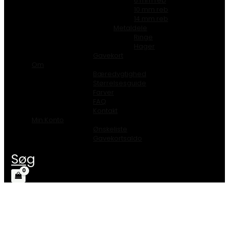
6 mm reb
10 mm reb
14 mm reb
Metaldele
Ringe
Hager
Gavekort
Om
Bæredygtighed
Størrelsesguide
Farver
FAQ
Kontakt
Min Konto
Ønskeliste
Gavekortsaldo
Søg