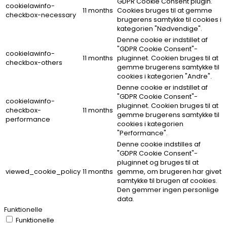
GDPR Cookie Consent plugin.
cookielawinfo-
11 months
Cookies bruges til at gemme
checkbox-necessary
brugerens samtykke til cookies i
kategorien "Nødvendige".
Denne cookie er indstillet af
"GDPR Cookie Consent"-
cookielawinfo-
11 months
pluginnet. Cookien bruges til at
checkbox-others
gemme brugerens samtykke til
cookies i kategorien "Andre".
Denne cookie er indstillet af
"GDPR Cookie Consent"-
cookielawinfo-
pluginnet. Cookien bruges til at
checkbox-
11 months
gemme brugerens samtykke til
performance
cookies i kategorien
"Performance".
Denne cookie indstilles af
"GDPR Cookie Consent"-
pluginnet og bruges til at
viewed_cookie_policy
11 months
gemme, om brugeren har givet
samtykke til brugen af ​​cookies.
Den gemmer ingen personlige
data.
Funktionelle
Funktionelle