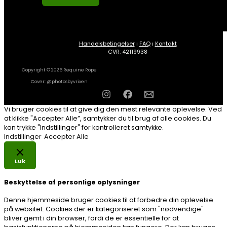
Handelsbetingelser
ı
FAQ
ı
Kontakt
CVR: 42119938
Copyright © 2026 Requine Rope
Cover: @photosbyvrixen
Vi bruger cookies til at give dig den mest relevante oplevelse. Ved
at klikke "Accepter Alle”, samtykker du til brug af alle cookies. Du
kan trykke "Indstillinger" for kontrolleret samtykke.
Indstillinger
Accepter Alle
Luk
Beskyttelse af personlige oplysninger
Denne hjemmeside bruger cookies til at forbedre din oplevelse
på websitet. Cookies der er kategoriseret som "nødvendige"
bliver gemt i din browser, fordi de er essentielle for at