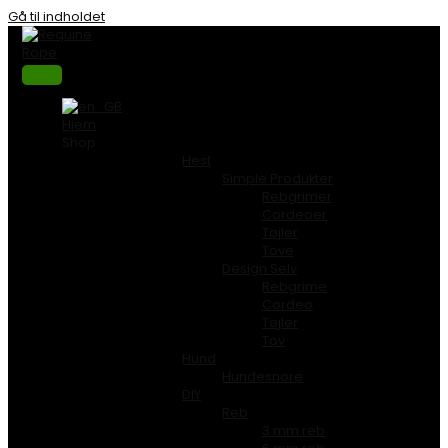
Gå til indholdet
Hjem
Shop
Hest
Simple Produkter
Rebgrimer
Cordeoer
Tøjler
Tove
Design Selv
Rebgrime
Cordeo
Tøjler
Tov
Hund
Hundesnore
DIY
Reb
3 mm reb