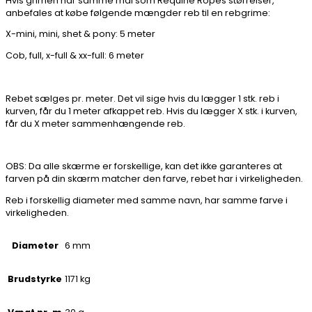
Hvis grimen har samme mål som Requine Ropes størrelser,
anbefales at købe følgende mængder reb til en rebgrime:
X-mini, mini, shet & pony: 5 meter
Cob, full, x-full & xx-full: 6 meter
Rebet sælges pr. meter. Det vil sige hvis du lægger 1 stk. reb i
kurven, får du 1 meter afkappet reb. Hvis du lægger X stk. i kurven,
får du X meter sammenhængende reb.
OBS: Da alle skærme er forskellige, kan det ikke garanteres at
farven på din skærm matcher den farve, rebet har i virkeligheden.
Reb i forskellig diameter med samme navn, har samme farve i
virkeligheden.
6 mm
Diameter
1171 kg
Brudstyrke