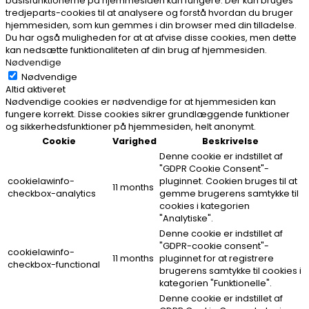
basisfunktionerne på hjemmesiden kan fungere. Der kan bruges
tredjeparts-cookies til at analysere og forstå hvordan du bruger
hjemmesiden, som kun gemmes i din browser med din tilladelse.
Du har også muligheden for at at afvise disse cookies, men dette
kan nedsætte funktionaliteten af din brug af hjemmesiden.
Nødvendige
Nødvendige
Altid aktiveret
Nødvendige cookies er nødvendige for at hjemmesiden kan
fungere korrekt. Disse cookies sikrer grundlæggende funktioner
og sikkerhedsfunktioner på hjemmesiden, helt anonymt.
Cookie
Varighed
Beskrivelse
Denne cookie er indstillet af
"GDPR Cookie Consent"-
cookielawinfo-
pluginnet. Cookien bruges til at
11 months
checkbox-analytics
gemme brugerens samtykke til
cookies i kategorien
"Analytiske".
Denne cookie er indstillet af
"GDPR-cookie consent"-
cookielawinfo-
11 months
pluginnet for at registrere
checkbox-functional
brugerens samtykke til cookies i
kategorien "Funktionelle".
Denne cookie er indstillet af