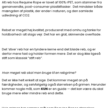
Alt reb hos Requine Rope er lavet af 100% rPET, som stammer fra
genanvendte, post-consumer plastikflasker. Det mindsker både
mængden af plastik, der ender i naturen, og den samlede
udledning af CO2.
Rebet er meget høj kvalitet, produceret med omhu og tanke for
holdbarhed i alt slags vejr. Det har en glat, skinnende overflade.
Det ‘stive’ reb har en tyndere kerne end det bløde reb, og er
derfor mere fast og holder formen mere. Det er dog ikke ligeså
stift som klassisk “stift reb”.
Hvor meget reb skal man bruge til en rebgrime?
Det er ikke helt enkelt at sige. Det kommer meget an på
færdigheder, og selvfølgelig også størrelsen på grimen. Herunder
kommer nogle mål, som
KUN
er en guide — det kan være du skal
bruge mere eller mindre reb end dette.