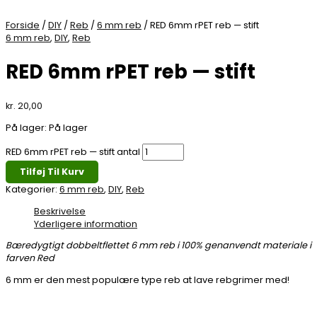
Forside
/
DIY
/
Reb
/
6 mm reb
/ RED 6mm rPET reb — stift
6 mm reb
,
DIY
,
Reb
RED 6mm rPET reb — stift
kr.
20,00
På lager:
På lager
RED 6mm rPET reb — stift antal
Tilføj Til Kurv
Kategorier:
6 mm reb
,
DIY
,
Reb
Beskrivelse
Yderligere information
Bæredygtigt dobbeltflettet 6 mm reb i 100% genanvendt materiale i
farven Red
6 mm er den mest populære type reb at lave rebgrimer med!