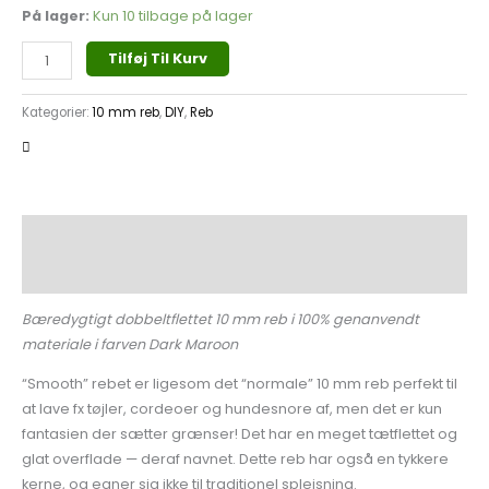
På lager:
Kun 10 tilbage på lager
Tilføj Til Kurv
Kategorier:
10 mm reb
,
DIY
,
Reb
Beskrivelse
Yderligere information
Bæredygtigt dobbeltflettet 10 mm reb i 100% genanvendt
materiale i farven Dark Maroon
“Smooth” rebet er ligesom det “normale” 10 mm reb perfekt til
at lave fx tøjler, cordeoer og hundesnore af, men det er kun
fantasien der sætter grænser! Det har en meget tætflettet og
glat overflade — deraf navnet. Dette reb har også en tykkere
kerne, og egner sig ikke til traditionel splejsning.