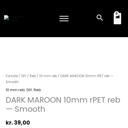
Gå
til
Søg
indholdet
DARK
MAROON
Forside
/
DIY
/
Reb
/
10 mm reb
/ DARK MAROON 10mm rPET reb —
10mm
Smooth
rPET
10 mm reb
,
DIY
,
Reb
reb
DARK MAROON 10mm rPET reb
—
— Smooth
Smooth
antal
kr.
39,00