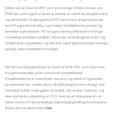
Dette reb er lavet af rPET, som på mange måde minder om
PPM reb, som også er lavet er plastik, er nemt at arbejde med,
og skinnende. Til gengæld er PET nemmere at genanvende
end PP pga infrastruktur og forskel i plastikkernes fysiske og
kemiske egenskaber. PET bruges nemlig allerede til mange
forskellige plastikprodukter, herunder emballage til mad- og
drikkevarer og tekstiler, og det kan også genanvendes mange
gange uden kvaliteten forringes.
Alt reb hos Requine Rope er lavet af 100% rPET, som stammer
fra genanvendte, post-consumer plastikflasker.
Plastikflaskerne er indsamlet i Europa, og rebet er ligeledes
produceret her, hvilket sikrer så lidt transport som muligt. Det
mindsker både mængden af plastik, der ender i naturen, og
den samlede udledning af CO2. Hvis du er interesseret i at
læse mere om de forskellige bæredygtige tiltag hos Requine
Rope, kan du læse mere
her
.