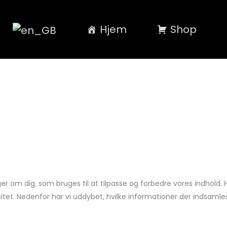
Hjem
Shop
 om dig, som bruges til at tilpasse og forbedre vores indhold. H
itet. Nedenfor har vi uddybet, hvilke informationer der indsamles