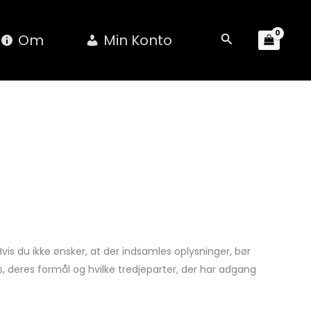
Om
Min Konto
Søg
vis du ikke ønsker, at der indsamles oplysninger, bør
, deres formål og hvilke tredjeparter, der har adgang