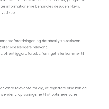
ablet eller mobiltelefon, dit IP-nummer, geografisk
dtaster informationerne behandles desuden: Navn,
r ved køb.
rsondataforordningen og databeskyttelsesloven.
t eller ikke længere relevant.
, offentliggjort, fortabt, forringet eller kommer til
at være relevante for dig, at registrere dine køb og
nvender vi oplysningerne til at optimere vores