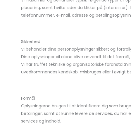
Vi indsamler og behandler typisk følgende typer af opl
placering, samt hvilke sider du klikker på (interesser
telefonnummer, e-mail, adresse og betalingsoplysninger
Sikkerhed
Vi behandler dine personoplysninger sikkert og fort
Dine oplysninger vil alene blive anvendt til det formål, 
Vi har truffet tekniske og organisatoriske foranstaltnin
uvedkommendes kendskab, misbruges eller i øvrigt be
Formål
Oplysningerne bruges til at identificere dig som bruge
betalinger, samt at kunne levere de services, du har 
services og indhold.