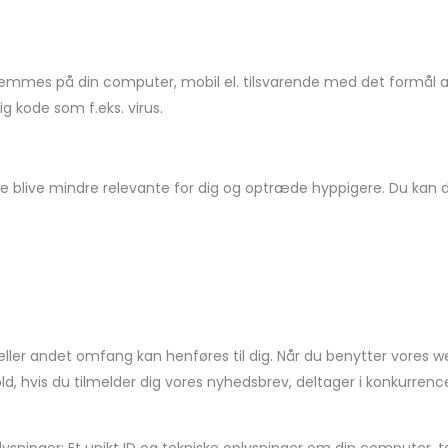
gemmes på din computer, mobil el. tilsvarende med det formål at 
g kode som f.eks. virus.
nne blive mindre relevante for dig og optræde hyppigere. Du kan 
et eller andet omfang kan henføres til dig. Når du benytter vore
old, hvis du tilmelder dig vores nyhedsbrev, deltager i konkurrence