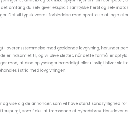
ysninger: Et unikt ID og tekniske oplysninger om din computer, t
). I det omfang du selv giver eksplicit samtykke hertil og selv in
. Det vil typisk være i forbindelse med oprettelse af login elle
roligt i overensstemmelse med gældende lovgivning, herunder pe
de er indsamlet til, og vil blive slettet, når dette formål er opfyld
ger mod, at dine oplysninger hændeligt eller ulovligt bliver slettet
handles i strid med lovgivningen.
r og vise dig de annoncer, som vil have størst sandsynlighed for 
efterspurgt, som f.eks. at fremsende et nyhedsbrev. Herudover a