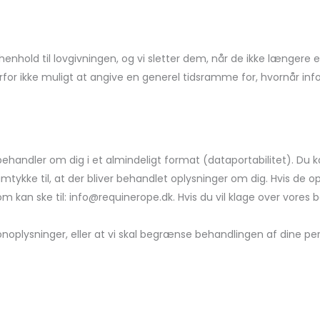
i henhold til lovgivningen, og vi sletter dem, når de ikke længer
or ikke muligt at angive en generel tidsramme for, hvornår info
vi behandler om dig i et almindeligt format (dataportabilitet). Du
tykke til, at der bliver behandlet oplysninger om dig. Hvis de o
herom kan ske til: info@requinerope.dk. Hvis du vil klage over vore
sonoplysninger, eller at vi skal begrænse behandlingen af dine 