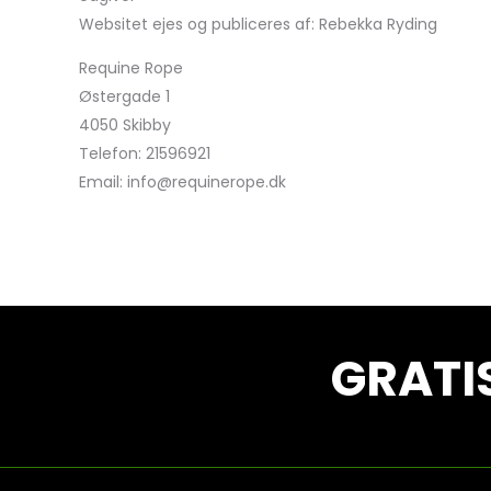
Websitet ejes og publiceres af: Rebekka Ryding
Requine Rope
Østergade 1
4050 Skibby
Telefon: 21596921
Email: info@requinerope.dk
GRATIS