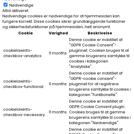
Nødvendige
Altid aktiveret
Nødvendige cookies er nødvendige for at hjemmesiden kan
fungere korrekt. Disse cookies sikrer grundlæggende funktioner
og sikkerhedsfunktioner på hjemmesiden, helt anonymt.
Cookie
Varighed
Beskrivelse
Denne cookie er indstillet af
"GDPR Cookie Consent"-
cookielawinfo-
pluginnet. Cookien bruges til at
11 months
checkbox-analytics
gemme brugerens samtykke til
cookies i kategorien
"Analytiske".
Denne cookie er indstillet af
"GDPR-cookie consent"-
cookielawinfo-
11 months
pluginnet for at registrere
checkbox-functional
brugerens samtykke til cookies i
kategorien "Funktionelle".
Denne cookie er indstillet af
GDPR Cookie Consent plugin.
cookielawinfo-
11 months
Cookies bruges til at gemme
checkbox-necessary
brugerens samtykke til cookies i
kategorien "Nødvendige".
Denne cookie er indstillet af