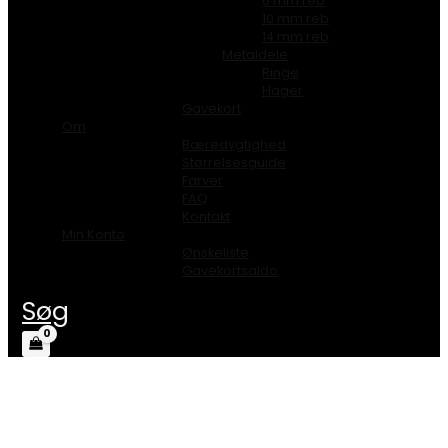
6 mm reb
10 mm reb
14 mm reb
Metaldele
Ringe
Hager
Gavekort
Om
Bæredygtighed
Størrelsesguide
Farver
FAQ
Kontakt
Min Konto
Ønskeliste
Gavekortsaldo
Søg