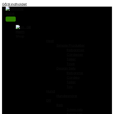
Gå til indholdet
Hjem
Shop
Hest
Simple Produkter
Rebgrimer
Cordeoer
Tøjler
Tove
Design Selv
Rebgrime
Cordeo
Tøjler
Tov
Hund
Hundesnore
DIY
Reb
3 mm reb