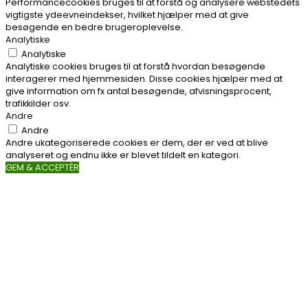
Performancecookies bruges til at forstå og analysere webstedets
vigtigste ydeevneindekser, hvilket hjælper med at give
besøgende en bedre brugeroplevelse.
Analytiske
Analytiske
Analytiske cookies bruges til at forstå hvordan besøgende
interagerer med hjemmesiden. Disse cookies hjælper med at
give information om fx antal besøgende, afvisningsprocent,
trafikkilder osv.
Andre
Andre
Andre ukategoriserede cookies er dem, der er ved at blive
analyseret og endnu ikke er blevet tildelt en kategori.
GEM & ACCEPTÈR