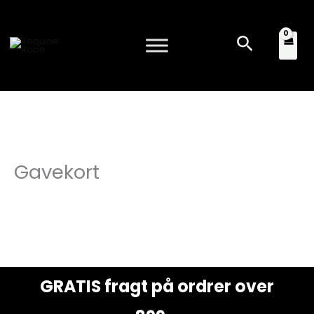
Gå
til
Søg
indholdet
Gavekort
GRATIS fragt på ordrer over