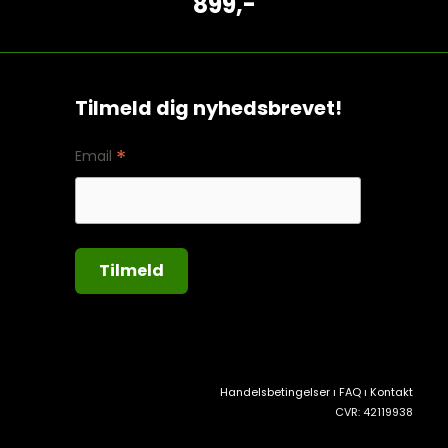
899,-
Tilmeld dig nyhedsbrevet!
*
Email
Handelsbetingelser
ı
FAQ
ı
Kontakt
CVR: 42119938